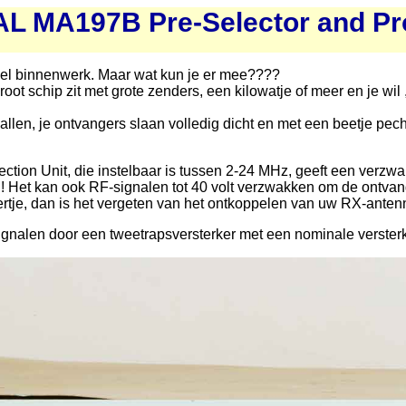
L MA197B Pre-Selector and Pro
pel binnenwerk. Maar wat kun je er mee????
root schip zit met grote zenders, een kilowatje of meer en je wil 
vallen, je ontvangers slaan volledig dicht en met een beetje p
tion Unit, die instelbaar is tussen 2-24 MHz, geeft een verzw
 !! Het kan ook RF-signalen tot 40 volt verzwakken om de ontv
rtje, dan is het vergeten van het ontkoppelen van uw RX-anten
gnalen door een tweetrapsversterker met een nominale verster