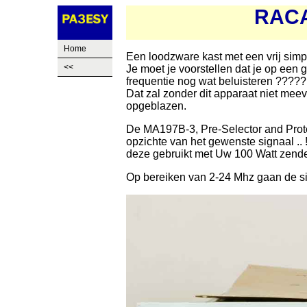
RACA
Home
Een loodzware kast met een vrij sim
<<
Je moet je voorstellen dat je op een g
frequentie nog wat beluisteren ?????
Dat zal zonder dit apparaat niet mee
opgeblazen.
De MA197B-3, Pre-Selector and Protec
opzichte van het gewenste signaal ..
deze gebruikt met Uw 100 Watt zende
Op bereiken van 2-24 Mhz gaan de si