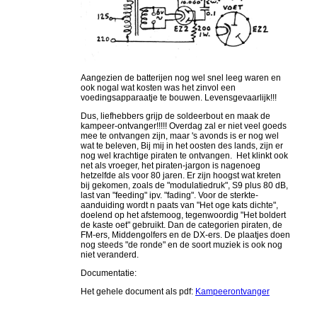
Aangezien de batterijen nog wel snel leeg waren en
ook nogal wat kosten was het zinvol een
voedingsapparaatje te bouwen. Levensgevaarlijk!!!
Dus, liefhebbers grijp de soldeerbout en maak de
kampeer-ontvanger!!!!! Overdag zal er niet veel goeds
mee te ontvangen zijn, maar 's avonds is er nog wel
wat te beleven, Bij mij in het oosten des lands, zijn er
nog wel krachtige piraten te ontvangen. Het klinkt ook
net als vroeger, het piraten-jargon is nagenoeg
hetzelfde als voor 80 jaren. Er zijn hoogst wat kreten
bij gekomen, zoals de "modulatiedruk", S9 plus 80 dB,
last van "feeding" ipv. "fading". Voor de sterkte-
aanduiding wordt n paats van "Het oge kats dichte",
doelend op het afstemoog, tegenwoordig "Het boldert
de kaste oet" gebruikt. Dan de categorien piraten, de
FM-ers, Middengolfers en de DX-ers. De plaatjes doen
nog steeds "de ronde" en de soort muziek is ook nog
niet veranderd.
Documentatie:
Het gehele document als pdf:
Kampeerontvanger