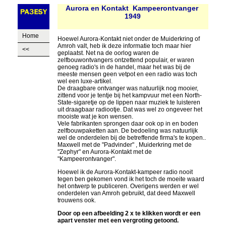
Aurora en Kontakt Kampeerontvanger
1949
Home
Hoewel Aurora-Kontakt niet onder de Muiderkring of
Amroh valt, heb ik deze informatie toch maar hier
<<
geplaatst. Net na de oorlog waren de
zelfbouwontvangers ontzettend populair, er waren
genoeg radio's in de handel, maar het was bij de
meeste mensen geen vetpot en een radio was toch
wel een luxe-artikel.
De draagbare ontvanger was natuurlijk nog mooier,
zittend voor je tentje bij het kampvuur met een North-
State-sigaretje op de lippen naar muziek te luisteren
uit draagbaar radiootje. Dat was wel zo ongeveer het
mooiste wat je kon wensen.
Vele fabrikanten sprongen daar ook op in en boden
zelfbouwpaketten aan. De bedoeling was natuurlijk
wel de onderdelen bij de betreffende firma's te kopen..
Maxwell met de "Padvinder" , Muiderkring met de
"Zephyr" en Aurora-Kontakt met de
"Kampeerontvanger".
Hoewel ik de Aurora-Kontakt-kampeer radio nooit
tegen ben gekomen vond ik het toch de moeite waard
het ontwerp te publiceren. Overigens werden er wel
onderdelen van Amroh gebruikt, dat deed Maxwell
trouwens ook.
Door op een afbeelding 2 x te klikken wordt er een
apart venster met een vergroting getoond.