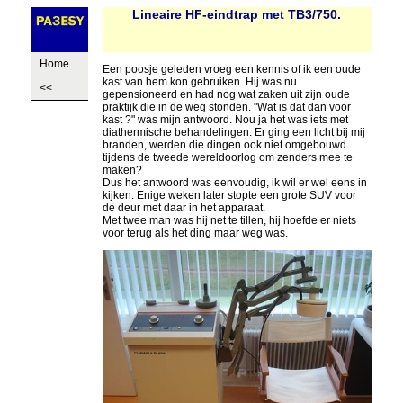
Lineaire HF-eindtrap met TB3/750.
Home
Een poosje geleden vroeg een kennis of ik een oude
kast van hem kon gebruiken. Hij was nu
<<
gepensioneerd en had nog wat zaken uit zijn oude
praktijk die in de weg stonden. "Wat is dat dan voor
kast ?" was mijn antwoord. Nou ja het was iets met
diathermische behandelingen. Er ging een licht bij mij
branden, werden die dingen ook niet omgebouwd
tijdens de tweede wereldoorlog om zenders mee te
maken?
Dus het antwoord was eenvoudig, ik wil er wel eens in
kijken. Enige weken later stopte een grote SUV voor
de deur met daar in het apparaat.
Met twee man was hij net te tillen, hij hoefde er niets
voor terug als het ding maar weg was.