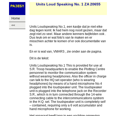
Units Loud Speaking No. 1 ZA 20655
Home
<<
Units Loudspeaking No.1, een kastje dat je niet elke
dag tegen komt. Ik had hem nog nooit gezien, maar dat
zegt niet zo veel. Maar andere kenners twijfelden ook .
Dus leuk om er wat foto's van te maken en er
misschien achter te komen of er ook documentatie van
is.
En er is wat van, VMARS , zie onder aan de pagina.
Dit is de tekst:
Units Loudspeaking No.1 This is provided for use at
S.R. Troop headquarters to enable the Plotting Centre
personnel to monitor the communication system
without wearing headphones. Also the officer in charge
can talk to the HQ set operator (who is wearing
headphones) by means of a hand microphone No.4
plugged into the loudspeaker unit. The loudspeaker
unit is plugged into the telephone jack on the Recorder
S.R., which is in turn connected through the 14-wire
connecting cable to the intercommunications systrem
in the H.Q. set. The loudspeaker unit is completely self
– contained, requiring only a 6 volt accumulator and
hand microphone for working.
Het apparaat heeft lang in een vochtige omgeving